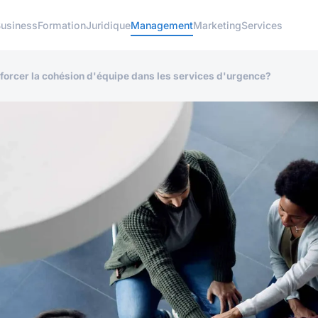
usiness
Formation
Juridique
Management
Marketing
Services
forcer la cohésion d'équipe dans les services d'urgence?