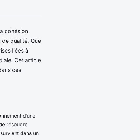
la cohésion
n de qualité. Que
ises liées à
iale. Cet article
ans ces
ionnement d’une
 de résoudre
 survient dans un