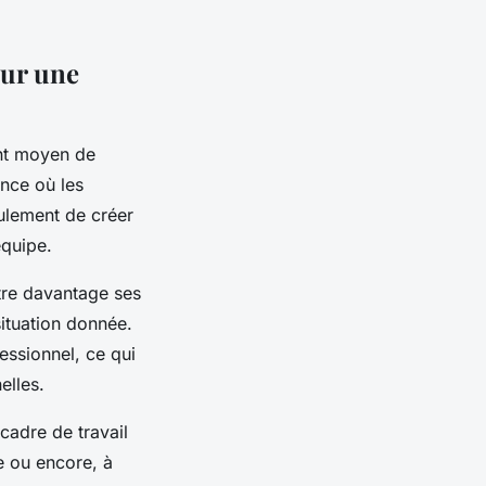
our une
nt moyen de
ence où les
eulement de créer
équipe.
ître davantage ses
situation donnée.
essionnel, ce qui
elles.
 cadre de travail
se ou encore, à