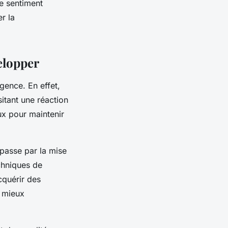
le sentiment
r la
elopper
gence. En effet,
itant une réaction
eux pour maintenir
 passe par la mise
chniques de
cquérir des
e mieux