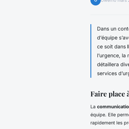
O
Owen
10 mars
Dans un conte
d’équipe s’av
ce soit dans
l’urgence, la 
détaillera di
services d’ur
Faire place
La
communicati
équipe. Elle perm
rapidement les pr