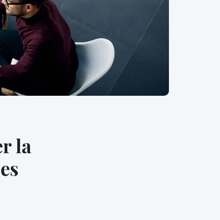
r la
ces