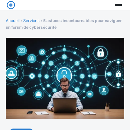
Accueil
›
Services
›
5 astuces incontournables pour naviguer
un forum de cybersécurité