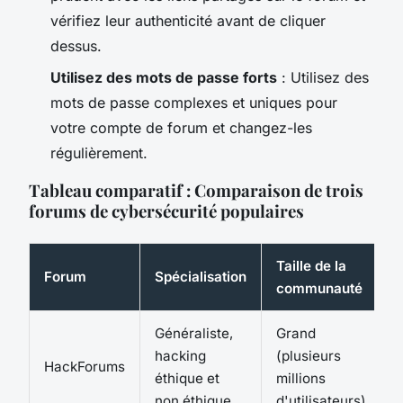
vérifiez leur authenticité avant de cliquer
dessus.
Utilisez des mots de passe forts
: Utilisez des
mots de passe complexes et uniques pour
votre compte de forum et changez-les
régulièrement.
Tableau comparatif : Comparaison de trois
forums de cybersécurité populaires
Taille de la
Forum
Spécialisation
communauté
d
Généraliste,
Grand
hacking
(plusieurs
I
HackForums
éthique et
millions
non éthique
d'utilisateurs)