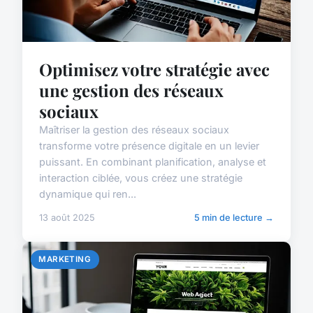
Optimisez votre stratégie avec
une gestion des réseaux
sociaux
Maîtriser la gestion des réseaux sociaux
transforme votre présence digitale en un levier
puissant. En combinant planification, analyse et
interaction ciblée, vous créez une stratégie
dynamique qui ren...
13 août 2025
5 min de lecture →
MARKETING