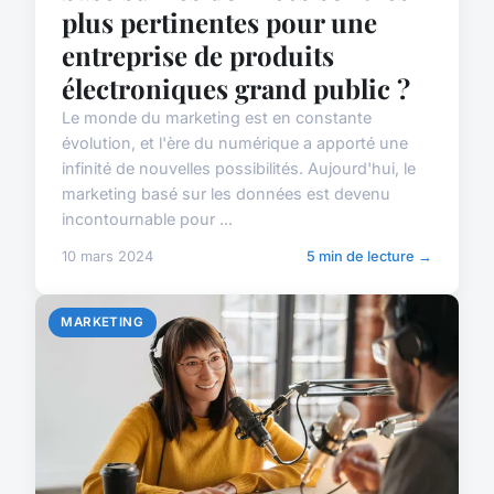
plus pertinentes pour une
entreprise de produits
électroniques grand public ?
Le monde du marketing est en constante
évolution, et l'ère du numérique a apporté une
infinité de nouvelles possibilités. Aujourd'hui, le
marketing basé sur les données est devenu
incontournable pour ...
10 mars 2024
5 min de lecture →
MARKETING