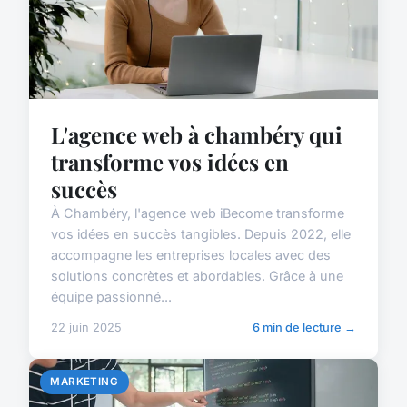
L'agence web à chambéry qui
transforme vos idées en
succès
À Chambéry, l'agence web iBecome transforme
vos idées en succès tangibles. Depuis 2022, elle
accompagne les entreprises locales avec des
solutions concrètes et abordables. Grâce à une
équipe passionné...
22 juin 2025
6 min de lecture →
MARKETING