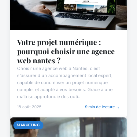
Votre projet numérique :
pourquoi choisir une agence
web nantes ?
Choisir une agence web à Nantes, c'est
s'assurer d'un accompagnement local expert,
capable de concrétiser un projet numérique
complet et adapté à vos besoins. Grâce à une
maîtrise approfondie des outi...
18 août 2025
9 min de lecture →
MARKETING