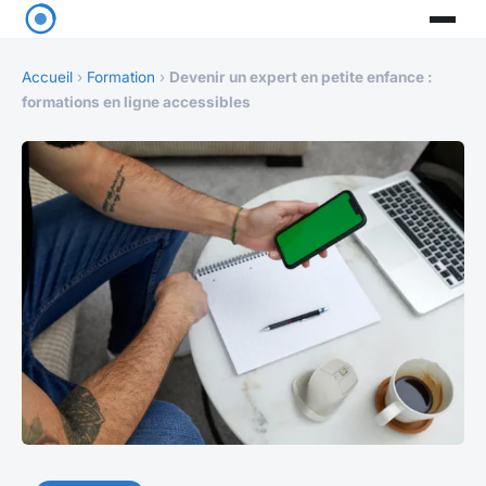
Accueil
›
Formation
›
Devenir un expert en petite enfance :
formations en ligne accessibles