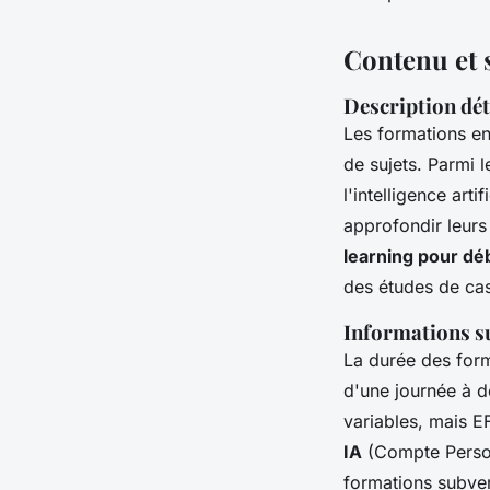
Contenu et 
Description dét
Les formations en
de sujets. Parmi 
l'intelligence art
approfondir leur
learning pour dé
des études de cas
Informations su
La durée des form
d'une journée à d
variables, mais 
IA
(Compte Person
formations subven