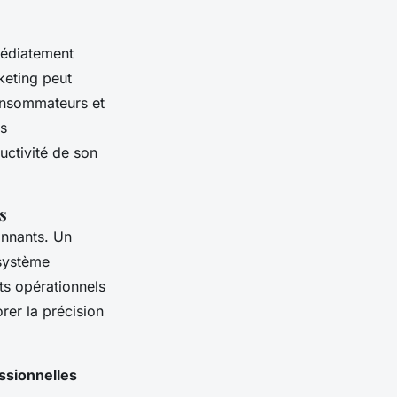
médiatement
keting peut
consommateurs et
es
uctivité de son
s
onnants. Un
 système
ûts opérationnels
rer la précision
ssionnelles