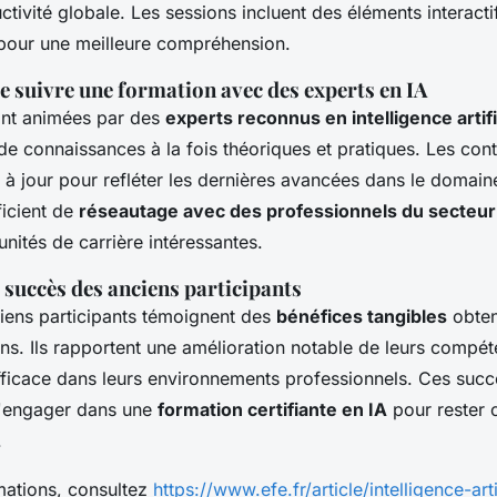
ctivité globale. Les sessions incluent des éléments interacti
 pour une meilleure compréhension.
e suivre une formation avec des experts en IA
ont animées par des
experts reconnus en intelligence artifi
de connaissances à la fois théoriques et pratiques. Les con
 à jour pour refléter les dernières avancées dans le domaine
ficient de
réseautage avec des professionnels du secteur
nités de carrière intéressantes.
succès des anciens participants
ens participants témoignent des
bénéfices tangibles
obten
ons. Ils rapportent une amélioration notable de leurs compét
fficace dans leurs environnements professionnels. Ces succ
s'engager dans une
formation certifiante en IA
pour rester c
.
mations, consultez
https://www.efe.fr/article/intelligence-arti