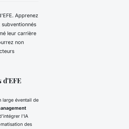
s d'EFE. Apprenez
t subventionnés
é leur carrière
ourrez non
cteurs
s d'EFE
large éventail de
anagement
intégrer l'IA
tomatisation des