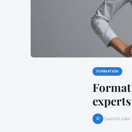
FORMATION
Formatio
experts
O
Owen
30 juille