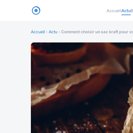
Accueil
Actu
B
Accueil
›
Actu
›
Comment choisir un sac kraft pour vo