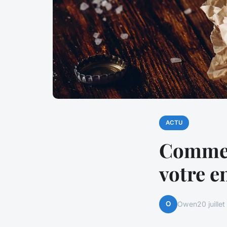
ACTU
Comment
votre e
O
Owen
20 juille