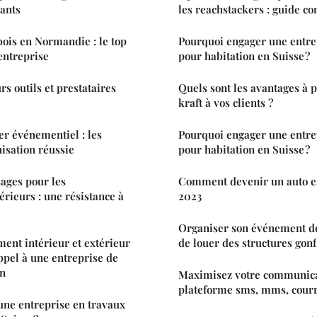
vants
les reachstackers : guide c
bois en Normandie : le top
Pourquoi engager une entre
entreprise
pour habitation en Suisse ?
rs outils et prestataires
Quels sont les avantages à 
kraft à vos clients ?
er événementiel : les
Pourquoi engager une entre
nisation réussie
pour habitation en Suisse ?
ages pour les
Comment devenir un auto e
ieurs : une résistance à
2023
Organiser son événement de v
ent intérieur et extérieur
de louer des structures gonf
appel à une entreprise de
on
Maximisez votre communica
plateforme sms, mms, courr
une entreprise en travaux