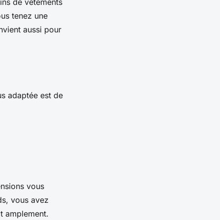
sins de vêtements
vous tenez une
onvient aussi pour
us adaptée est de
ensions vous
nds, vous avez
fit amplement.