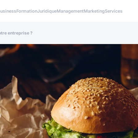
usiness
Formation
Juridique
Management
Marketing
Services
tre entreprise ?