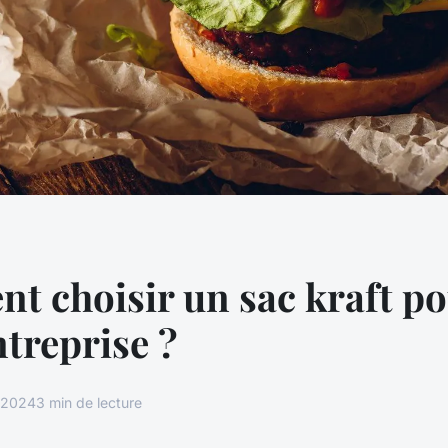
 choisir un sac kraft p
ntreprise ?
t 2024
3 min de lecture