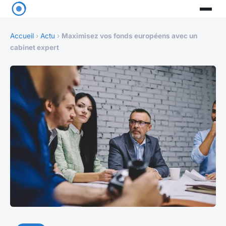
Accueil
›
Actu
›
Maximisez vos fonds européens avec un
cabinet expert