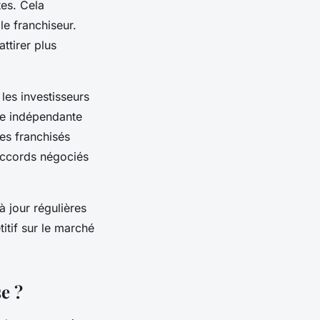
tes. Cela
le franchiseur.
ttirer plus
les investisseurs
ise indépendante
es franchisés
accords négociés
à jour régulières
itif sur le marché
e ?