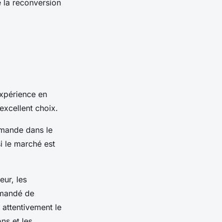
e la reconversion
expérience en
excellent choix.
emande dans le
i le marché est
eur, les
ommandé de
e attentivement le
ns et les