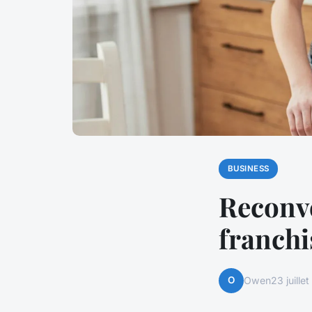
BUSINESS
Reconve
franchi
O
Owen
23 juille