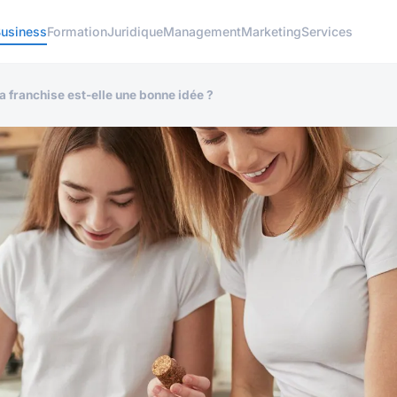
usiness
Formation
Juridique
Management
Marketing
Services
a franchise est-elle une bonne idée ?