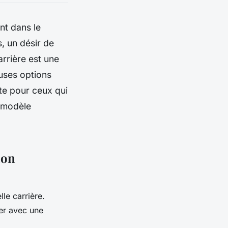
nt dans le
, un désir de
rrière est une
uses options
te pour ceux qui
n modèle
ion
le carrière.
rer avec une