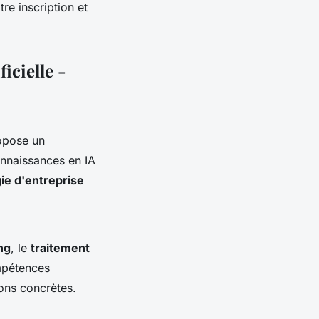
re inscription et
icielle -
ropose un
onnaissances en IA
gie d'entreprise
ng
, le
traitement
mpétences
ons concrètes.