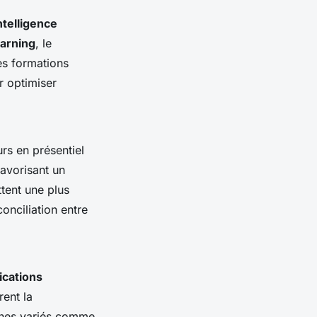
ntelligence
earning
, le
es formations
r optimiser
rs en présentiel
favorisant un
tent une plus
conciliation entre
fications
rent la
aines variés comme