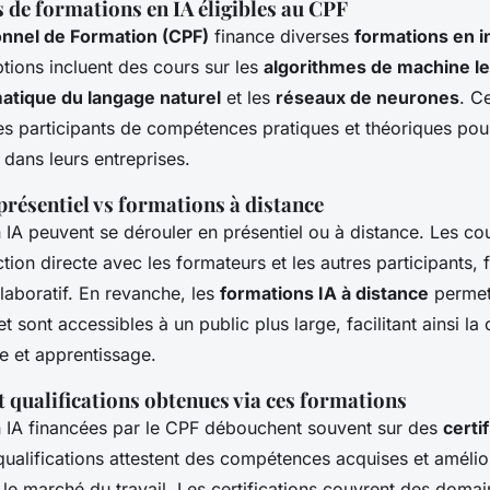
s de formations en IA éligibles au CPF
nnel de Formation (CPF)
finance diverses
formations en i
ptions incluent des cours sur les
algorithmes de machine l
atique du langage naturel
et les
réseaux de neurones
. C
les participants de compétences pratiques et théoriques pou
IA dans leurs entreprises.
résentiel vs formations à distance
 IA peuvent se dérouler en présentiel ou à distance. Les cou
ction directe avec les formateurs et les autres participants, 
laboratif. En revanche, les
formations IA à distance
permet
et sont accessibles à un public plus large, facilitant ainsi la 
le et apprentissage.
et qualifications obtenues via ces formations
n IA financées par le CPF débouchent souvent sur des
certi
qualifications attestent des compétences acquises et amélio
 le marché du travail. Les certifications couvrent des dom