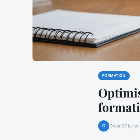
FORMATION
Optimis
formati
O
Owen
27 juille