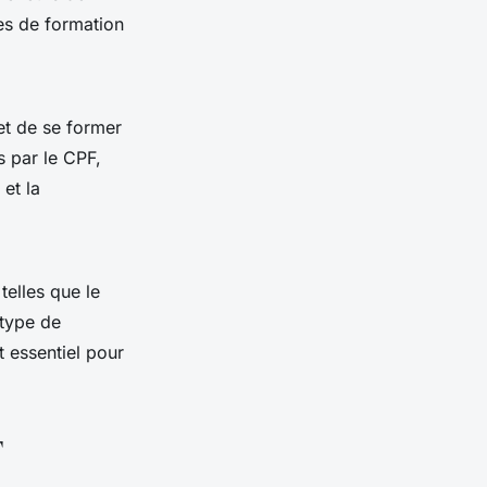
res de formation
et de se former
s par le CPF,
et la
telles que le
 type de
t essentiel pour
F