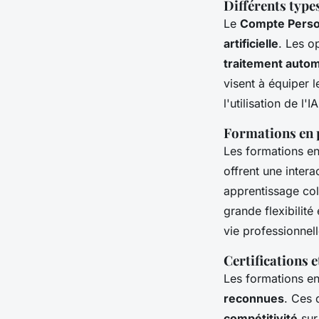
Différents type
Le
Compte Perso
artificielle
. Les o
traitement autom
visent à équiper 
l'utilisation de l'
Formations en p
Les formations en
offrent une intera
apprentissage col
grande flexibilité 
vie professionnel
Certifications 
Les formations e
reconnues
. Ces 
compétitivité
sur