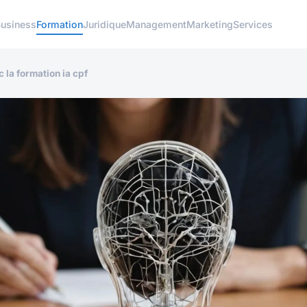
usiness
Formation
Juridique
Management
Marketing
Services
 la formation ia cpf