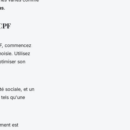
us
.
 CPF
PF, commencez
hoisie. Utilisez
timiser son
é sociale, et un
 tels qu'une
ement est